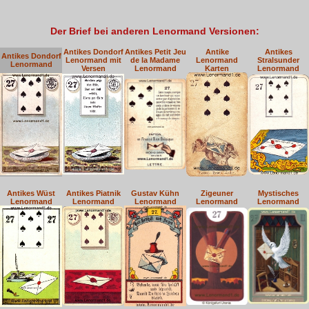
Der Brief bei anderen Lenormand Versionen:
Antikes Dondorf
Antikes Petit Jeu
Antike
Antikes
Antikes Dondorf
Lenormand mit
de la Madame
Lenormand
Stralsunder
Lenormand
Versen
Lenormand
Karten
Lenormand
Antikes Wüst
Antikes Piatnik
Gustav Kühn
Zigeuner
Mystisches
Lenormand
Lenormand
Lenormand
Lenormand
Lenormand