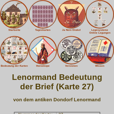
Startseite
Tageskarten
Ja Nein Orakel
Legesysteme
Online Legungen
Bedeutung der Karten
Horoskope
Versionen
Wissen
Lenormand Bedeutung
der Brief (Karte 27)
von dem antiken Dondorf Lenormand