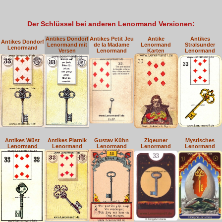
Der Schlüssel bei anderen Lenormand Versionen:
Antikes Dondorf
Antikes Petit Jeu
Antike
Antikes
Antikes Dondorf
Lenormand mit
de la Madame
Lenormand
Stralsunder
Lenormand
Versen
Lenormand
Karten
Lenormand
Antikes Wüst
Antikes Piatnik
Gustav Kühn
Zigeuner
Mystisches
Lenormand
Lenormand
Lenormand
Lenormand
Lenormand