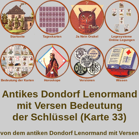
Startseite
Tageskarten
Ja Nein Orakel
Legesysteme
Online Legungen
Bedeutung der Karten
Horoskope
Versionen
Wissen
Antikes Dondorf Lenormand
mit Versen Bedeutung
der Schlüssel (Karte 33)
von dem antiken Dondorf Lenormand mit Versen