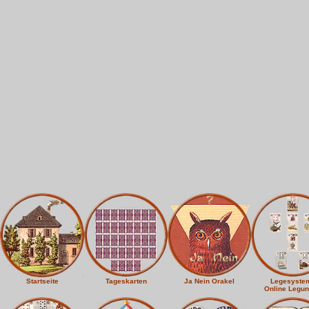
Startseite
Tageskarten
Ja Nein Orakel
Legesyste
Online Legu