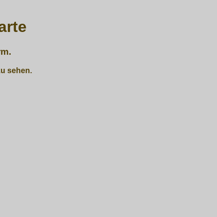
arte
rm.
zu sehen.