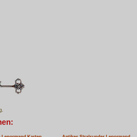
g.
nen:
e Lenormand Karten
Antikes Stralsunder Lenormand