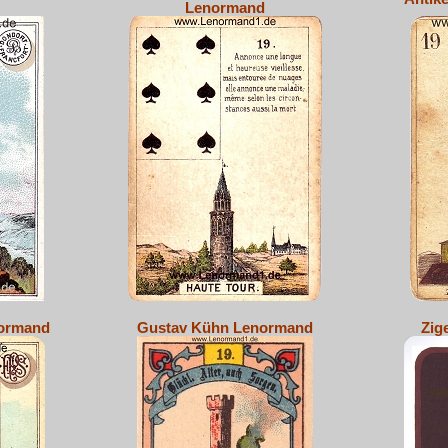
Lenormand
normand
Gustav Kühn Lenormand
Zig