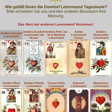
Wie gefällt Ihnen die Dondorf Lenormand Tageskarte?
Bitte schreiben Sie uns und den anderen Benutzern Ihre
Meinung.
Das Herz bei anderen Lenormand Versionen:
Antikes Dondorf
Antikes Petit Jeu
Antike
Antikes
Antikes Dondorf
Lenormand mit
de la Madame
Lenormand
Stralsunder
Lenormand
Versen
Lenormand
Karten
Lenormand
Antikes Wüst
Antikes Piatnik
Gustav Kühn
Zigeuner
Mystisches
Lenormand
Lenormand
Lenormand
Lenormand
Lenormand