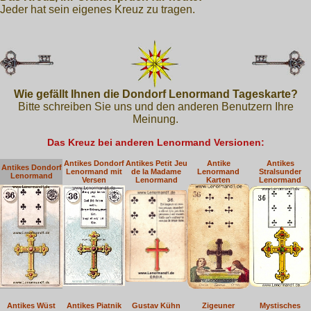
Jeder hat sein eigenes Kreuz zu tragen.
Wie gefällt Ihnen die Dondorf Lenormand Tageskarte?
Bitte schreiben Sie uns und den anderen Benutzern Ihre
Meinung.
Das Kreuz bei anderen Lenormand Versionen:
Antikes Dondorf
Antikes Petit Jeu
Antike
Antikes
Antikes Dondorf
Lenormand mit
de la Madame
Lenormand
Stralsunder
Lenormand
Versen
Lenormand
Karten
Lenormand
Antikes Wüst
Antikes Piatnik
Gustav Kühn
Zigeuner
Mystisches