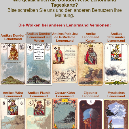
Tageskarte?
Bitte schreiben Sie uns und den anderen Benutzern Ihre
Meinung.
Die Wolken bei anderen Lenormand Versionen:
Antikes Dondorf
Antikes Petit Jeu
Antike
Antikes
Antikes Dondorf
Lenormand mit
de la Madame
Lenormand
Stralsunder
Lenormand
Versen
Lenormand
Karten
Lenormand
Antikes Wüst
Antikes Piatnik
Gustav Kühn
Zigeuner
Mystisches
Lenormand
Lenormand
Lenormand
Lenormand
Lenormand