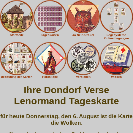
Startseite
Tageskarten
Ja Nein Orakel
Legesysteme
Online Legungen
Bedeutung der Karten
Horoskope
Versionen
Wissen
Ihre Dondorf Verse
Lenormand Tageskarte
für heute Donnerstag, den 6. August ist die Karte
die Wolken.