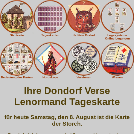
Startseite
Tageskarten
Ja Nein Orakel
Legesysteme
Online Legungen
Bedeutung der Karten
Horoskope
Versionen
Wissen
Ihre Dondorf Verse
Lenormand Tageskarte
für heute Samstag, den 8. August ist die Karte
der Storch.