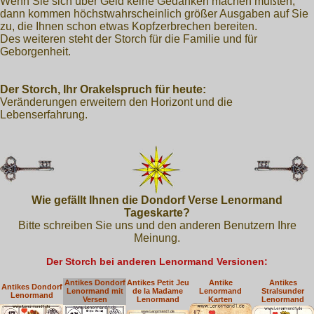
Wenn Sie sich über Geld keine Gedanken machen mußten,
dann kommen höchstwahrscheinlich größer Ausgaben auf Sie
zu, die Ihnen schon etwas Kopfzerbrechen bereiten.
Des weiteren steht der Storch für die Familie und für
Geborgenheit.
Der Storch, Ihr Orakelspruch für heute:
Veränderungen erweitern den Horizont und die
Lebenserfahrung.
Wie gefällt Ihnen die Dondorf Verse Lenormand
Tageskarte?
Bitte schreiben Sie uns und den anderen Benutzern Ihre
Meinung.
Der Storch bei anderen Lenormand Versionen:
Antikes Dondorf
Antikes Petit Jeu
Antike
Antikes
Antikes Dondorf
Lenormand mit
de la Madame
Lenormand
Stralsunder
Lenormand
Versen
Lenormand
Karten
Lenormand